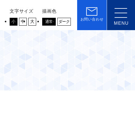
文字サイズ
描画色
お問い合わせ
小
中
大
通常
ダーク