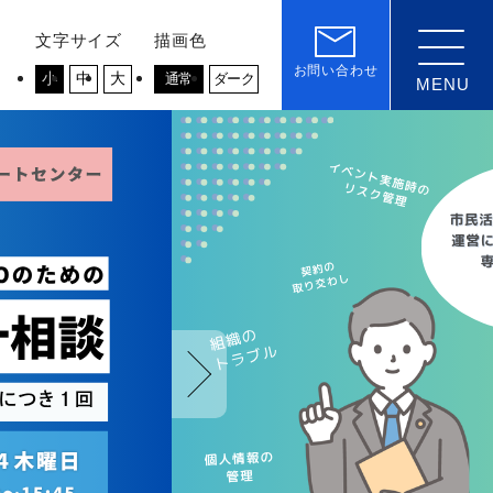
文字サイズ
描画色
お問い合わせ
小
中
大
通常
ダーク