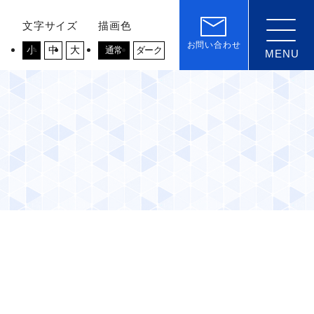
文字サイズ
描画色
お問い合わせ
小
中
大
通常
ダーク